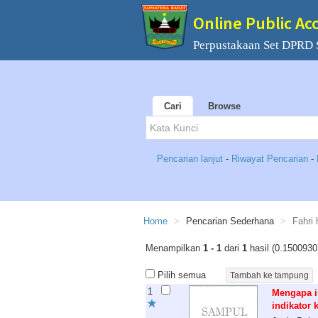
Online Public Ac
Perpustakaan Set DPRD 
Cari
Browse
Pencarian lanjut
-
Riwayat Pencarian
-
Home
Pencarian Sederhana
Fahri
Menampilkan
1 - 1
dari
1
hasil (0.1500930
Pilih semua
1
Mengapa i
indikator 