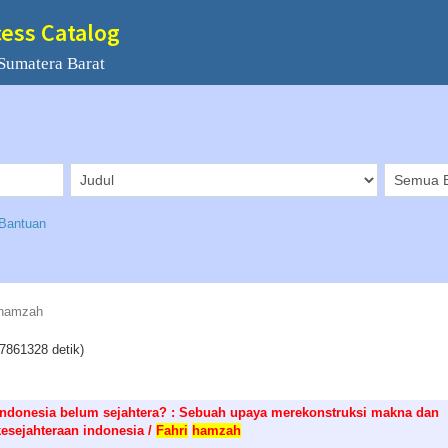
cess Catalog
Sumatera Barat
Bantuan
 hamzah
7861328 detik)
ndonesia belum sejahtera? : Sebuah upaya merekonstruksi makna dan
kesejahteraan indonesia /
Fahri
hamzah