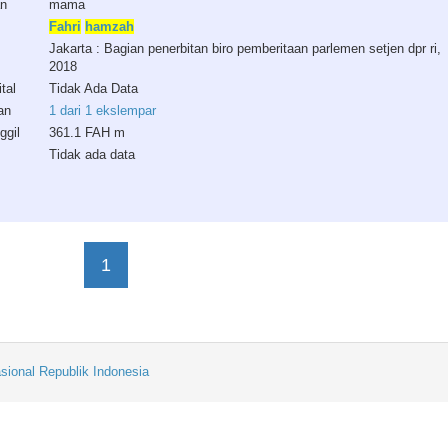
an
mama
Fahri
hamzah
Jakarta : Bagian penerbitan biro pemberitaan parlemen setjen dpr ri,
2018
tal
Tidak Ada Data
an
1 dari 1 ekslempar
ggil
361.1 FAH m
Tidak ada data
1
sional Republik Indonesia