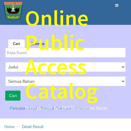
Online
Public
Cari
Browse
Access
Catalog
Perpustakaan Set DPRD Sumatera Barat
Pencarian lanjut
-
Riwayat Pencarian
-
Bantuan
Home
Detail Result