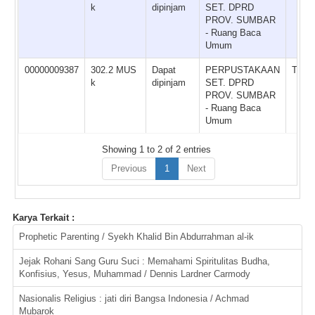
k
dipinjam
SET. DPRD
PROV. SUMBAR
- Ruang Baca
Umum
00000009387
302.2 MUS
Dapat
PERPUSTAKAAN
Terse
k
dipinjam
SET. DPRD
PROV. SUMBAR
- Ruang Baca
Umum
Showing 1 to 2 of 2 entries
Previous
1
Next
Karya Terkait :
Prophetic Parenting / Syekh Khalid Bin Abdurrahman al-ik
Jejak Rohani Sang Guru Suci : Memahami Spiritulitas Budha,
Konfisius, Yesus, Muhammad / Dennis Lardner Carmody
Nasionalis Religius : jati diri Bangsa Indonesia / Achmad
Mubarok