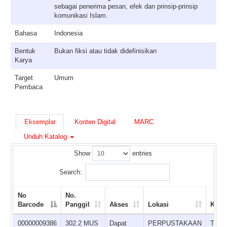
sebagai penerima pesan, efek dan prinsip-prinsip
komunikasi Islam.
Bahasa
Indonesia
Bentuk
Bukan fiksi atau tidak didefinisikan
Karya
Target
Umum
Pembaca
Eksemplar
Konten Digital
MARC
Unduh Katalog
Show
entries
Search:
No
No.
Barcode
Panggil
Akses
Lokasi
Kete
00000009386
302.2 MUS
Dapat
PERPUSTAKAAN
Terse