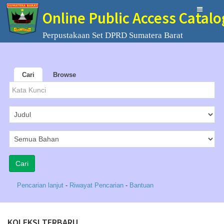
Online Public Access Catalo
Perpustakaan Set DPRD Sumatera Barat
Cari
Browse
Pencarian lanjut
-
Riwayat Pencarian
-
Bantuan
KOLEKSI TERBARU