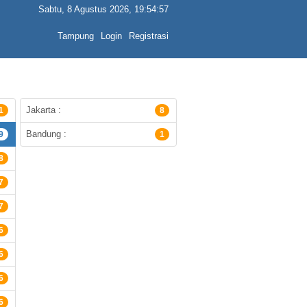
Sabtu, 8 Agustus 2026, 19:54:57
Tampung
Login
Registrasi
Jakarta :
1
8
Bandung :
9
1
8
7
7
6
6
6
6