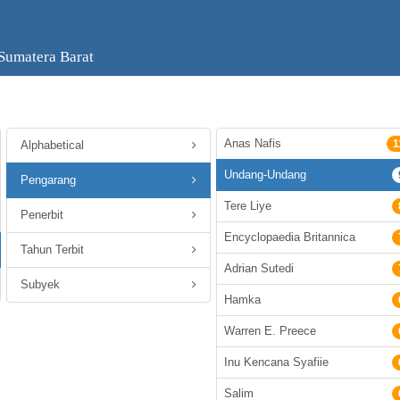
Sumatera Barat
Anas Nafis
1
Alphabetical
Undang-Undang
Pengarang
Tere Liye
Penerbit
Encyclopaedia Britannica
Tahun Terbit
Adrian Sutedi
Subyek
Hamka
Warren E. Preece
Inu Kencana Syafiie
Salim